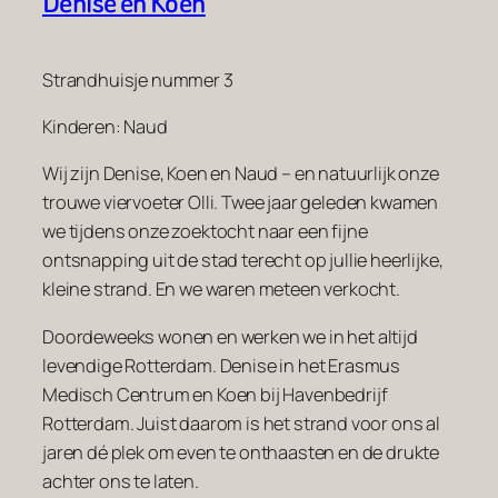
Denise en Koen
Strandhuisje nummer 3
Kinderen: Naud
Wij zijn Denise, Koen en Naud – en natuurlijk onze
trouwe viervoeter Olli. Twee jaar geleden kwamen
we tijdens onze zoektocht naar een fijne
ontsnapping uit de stad terecht op jullie heerlijke,
kleine strand. En we waren meteen verkocht.
Doordeweeks wonen en werken we in het altijd
levendige Rotterdam. Denise in het Erasmus
Medisch Centrum en Koen bij Havenbedrijf
Rotterdam. Juist daarom is het strand voor ons al
jaren dé plek om even te onthaasten en de drukte
achter ons te laten.