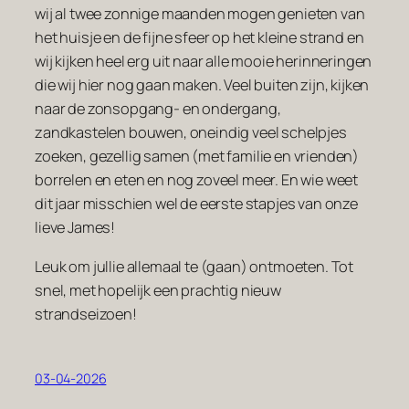
wij al twee zonnige maanden mogen genieten van
het huisje en de fijne sfeer op het kleine strand en
wij kijken heel erg uit naar alle mooie herinneringen
die wij hier nog gaan maken. Veel buiten zijn, kijken
naar de zonsopgang- en ondergang,
zandkastelen bouwen, oneindig veel schelpjes
zoeken, gezellig samen (met familie en vrienden)
borrelen en eten en nog zoveel meer. En wie weet
dit jaar misschien wel de eerste stapjes van onze
lieve James!
Leuk om jullie allemaal te (gaan) ontmoeten. Tot
snel, met hopelijk een prachtig nieuw
strandseizoen!
03-04-2026