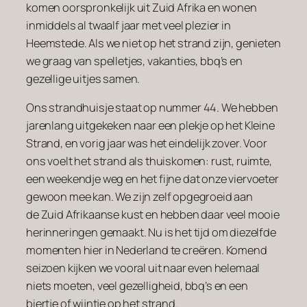
komen oorspronkelijk uit Zuid Afrika en wonen
inmiddels al twaalf jaar met veel plezier in
Heemstede. Als we niet op het strand zijn, genieten
we graag van spelletjes, vakanties, bbq’s en
gezellige uitjes samen.
Ons strandhuisje staat op nummer 44. We hebben
jarenlang uitgekeken naar een plekje op het Kleine
Strand, en vorig jaar was het eindelijk zover. Voor
ons voelt het strand als thuiskomen: rust, ruimte,
een weekendje weg en het fijne dat onze viervoeter
gewoon mee kan. We zijn zelf opgegroeid aan
de Zuid Afrikaanse kust en hebben daar veel mooie
herinneringen gemaakt. Nu is het tijd om diezelfde
momenten hier in Nederland te creëren. Komend
seizoen kijken we vooral uit naar even helemaal
niets moeten, veel gezelligheid, bbq’s en een
biertje of wijntje op het strand.