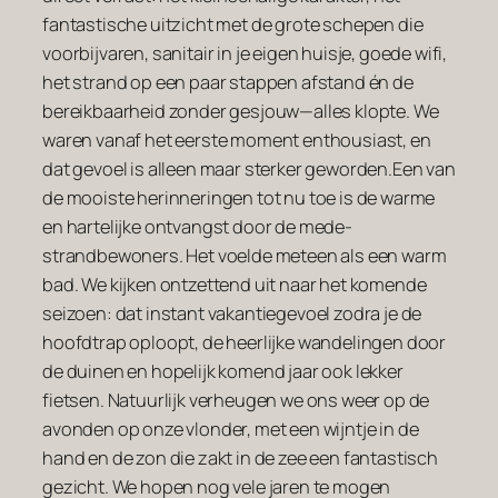
fantastische uitzicht met de grote schepen die
voorbijvaren, sanitair in je eigen huisje, goede wifi,
het strand op een paar stappen afstand én de
bereikbaarheid zonder gesjouw—alles klopte. We
waren vanaf het eerste moment enthousiast, en
dat gevoel is alleen maar sterker geworden.Een van
de mooiste herinneringen tot nu toe is de warme
en hartelijke ontvangst door de mede-
strandbewoners. Het voelde meteen als een warm
bad. We kijken ontzettend uit naar het komende
seizoen: dat instant vakantiegevoel zodra je de
hoofdtrap oploopt, de heerlijke wandelingen door
de duinen en hopelijk komend jaar ook lekker
fietsen. Natuurlijk verheugen we ons weer op de
avonden op onze vlonder, met een wijntje in de
hand en de zon die zakt in de zee een fantastisch
gezicht. We hopen nog vele jaren te mogen