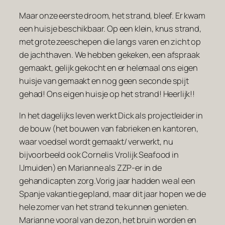
Maar onze eerste droom, het strand, bleef. Er kwam
een huisje beschikbaar. Op een klein, knus strand,
met grote zeeschepen die langs varen en zicht op
de jachthaven. We hebben gekeken, een afspraak
gemaakt, gelijk gekocht en er helemaal ons eigen
huisje van gemaakt en nog geen seconde spijt
gehad! Ons eigen huisje op het strand! Heerlijk!!
In het dagelijks leven werkt Dick als projectleider in
de bouw (het bouwen van fabrieken en kantoren,
waar voedsel wordt gemaakt/ verwerkt, nu
bijvoorbeeld ook Cornelis Vrolijk Seafood in
IJmuiden) en Marianne als ZZP-er in de
gehandicapten zorg.Vorig jaar hadden we al een
Spanje vakantie gepland, maar dit jaar hopen we de
hele zomer van het strand te kunnen genieten.
Marianne vooral van de zon, het bruin worden en