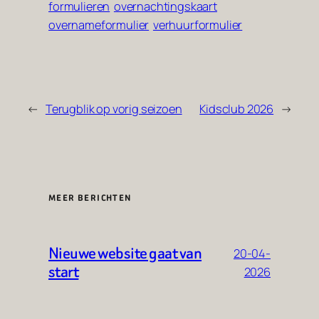
formulieren
overnachtingskaart
overnameformulier
verhuurformulier
←
Terugblik op vorig seizoen
Kidsclub 2026
→
MEER BERICHTEN
Nieuwe website gaat van
20-04-
start
2026