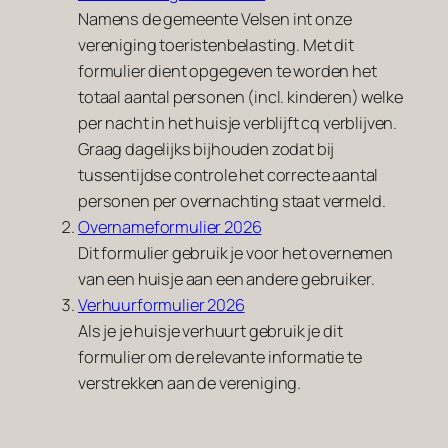
Namens de gemeente Velsen int onze
vereniging toeristenbelasting. Met dit
formulier dient opgegeven te worden het
totaal aantal personen (incl. kinderen) welke
per nacht in het huisje verblijft cq verblijven.
Graag dagelijks bijhouden zodat bij
tussentijdse controle het correcte aantal
personen per overnachting staat vermeld.
Overnameformulier 2026
Dit formulier gebruik je voor het overnemen
van een huisje aan een andere gebruiker.
Verhuurformulier 2026
Als je je huisje verhuurt gebruik je dit
formulier om de relevante informatie te
verstrekken aan de vereniging.