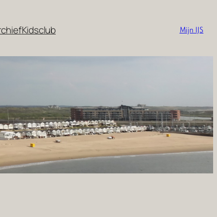
rchief
Kidsclub
Mijn IJS