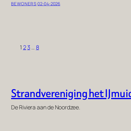
BEWONERS
·
02-04-2026
1
2
3
…
8
Strandvereniging het IJmui
De Riviera aan de Noordzee.