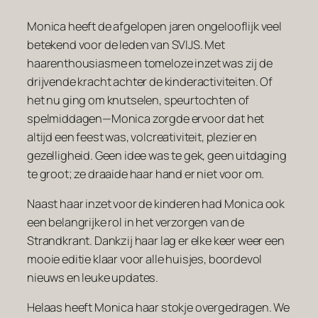
Monica heeft de afgelopen jaren ongelooflijk veel
betekend voor de leden van SVIJS. Met
haarenthousiasme en tomeloze inzet was zij de
drijvende kracht achter de kinderactiviteiten. Of
het nu ging om knutselen, speurtochten of
spelmiddagen—Monica zorgde ervoor dat het
altijd een feest was, volcreativiteit, plezier en
gezelligheid. Geen idee was te gek, geen uitdaging
te groot; ze draaide haar hand er niet voor om.
Naast haar inzet voor de kinderen had Monica ook
een belangrijke rol in het verzorgen van de
Strandkrant. Dankzij haar lag er elke keer weer een
mooie editie klaar voor alle huisjes, boordevol
nieuws en leuke updates.
Helaas heeft Monica haar stokje overgedragen. We