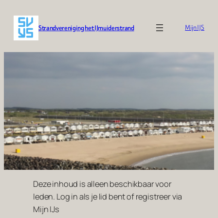
Ga
naar
Strandvereniging het IJmuiderstrand
Mijn IJS
de
inhoud
Deze inhoud is alleen beschikbaar voor
leden. Log in als je lid bent of registreer via
Mijn IJs