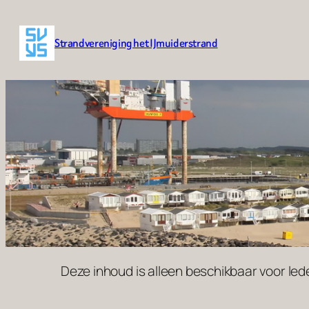
Ga
naar
Strandvereniging het IJmuiderstrand
de
inhoud
Deze inhoud is alleen beschikbaar voor leden.