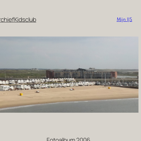
rchief
Kidsclub
Mijn IJS
Fotoalbum 2006