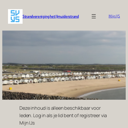
Ga
naar
Strandvereniging het IJmuiderstrand
Mijn IJS
de
inhoud
Deze inhoud is alleen beschikbaar voor
leden. Log in als je lid bent of registreer via
Mijn IJs