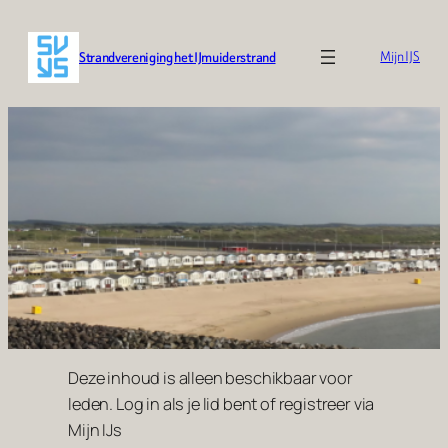
Ga
naar
Strandvereniging het IJmuiderstrand
Mijn IJS
de
inhoud
Deze inhoud is alleen beschikbaar voor
leden. Log in als je lid bent of registreer via
Mijn IJs