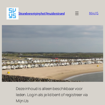
Ga
naar
Strandvereniging het IJmuiderstrand
Mijn IJS
de
inhoud
Deze inhoud is alleen beschikbaar voor
leden. Log in als je lid bent of registreer via
Mijn IJs