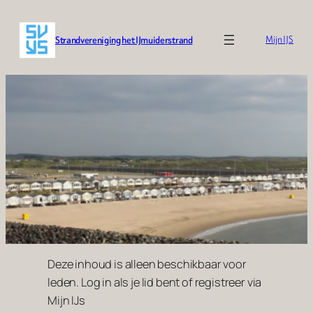
Ga
naar
Strandvereniging het IJmuiderstrand
Mijn IJS
de
inhoud
Deze inhoud is alleen beschikbaar voor
leden. Log in als je lid bent of registreer via
Mijn IJs