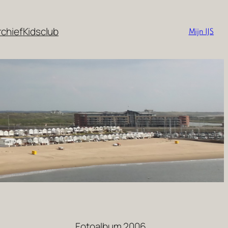
rchief
Kidsclub
Mijn IJS
Fotoalbum 2006