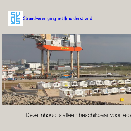
Ga
naar
Strandvereniging het IJmuiderstrand
de
inhoud
Deze inhoud is alleen beschikbaar voor leden.